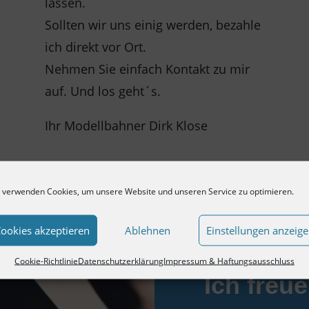
lassen.
Sollten wir uns einig werden, bezahle
ich direkt vor Ort.
Nehmen Sie einfach Kontakt zu mir
auf. Und los geht´s.
Ihr Modellbahner Dirk Klose
 verwenden Cookies, um unsere Website und unseren Service zu optimieren.
ookies akzeptieren
Ablehnen
Einstellungen anzeig
Cookie-Richtlinie
Datenschutzerklärung
Impressum & Haftungsausschluss
Ich freu