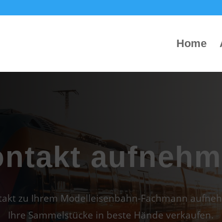
Home
ntakt aufneh
ntakt zu Ihrem Modelleisenbahn-Fachmann aufn
Ihre Sammelstücke in beste Hände verkaufen.