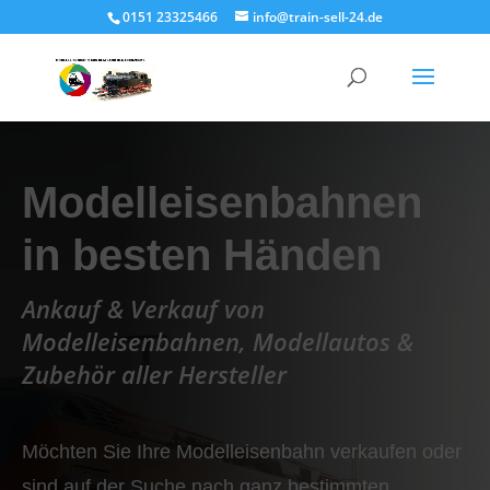
0151 23325466
info@train-sell-24.de
Modelleisenbahnen
in besten Händen
Ankauf & Verkauf von
Modelleisenbahnen, Modellautos &
Zubehör aller Hersteller
Möchten Sie Ihre Modelleisenbahn verkaufen oder
sind auf der Suche nach ganz bestimmten