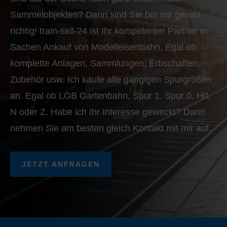
Sammelobjekten? Dann sind Sie bei mir genau
richtig! train-sell-24 ist Ihr kompetenter Partner in
Sachen Ankauf von Modelleisenbahn. Egal ob
komplette Anlagen, Sammlungen, Erbschaften,
Zubehör usw. Ich kaufe alle gängigen Spurgrößen
an. Egal ob LGB Gartenbahn, Spur 1, Spur 0, H0,
N oder Z. Habe ich Ihr Interesse geweckt? Dann
nehmen Sie am besten gleich Kontakt mit mir auf.
JETZT ANFRAGEN